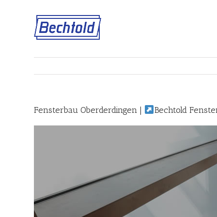
Skip
to
content
Fensterbau Oberderdingen |
Bechtold Fenste