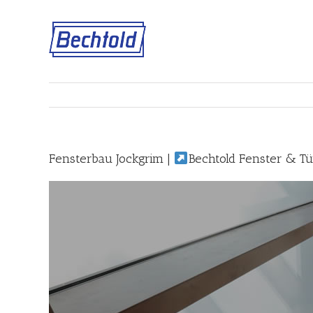
Skip
to
content
Fensterbau Jockgrim |
Bechtold Fenster & Tü