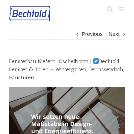
Skip
to
content
Previous
Next
Fensterbau Niefern-Öschelbronn |
Bechtold
Fenster & Türen » Wintergarten, Terrassendach,
Haustüren