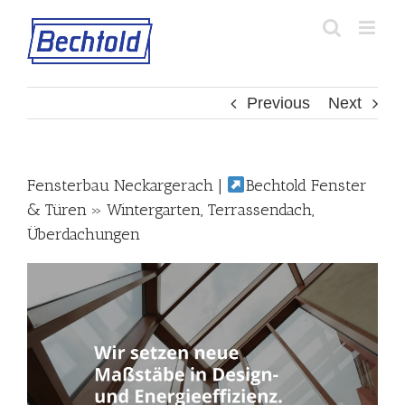
Skip
to
content
Previous
Next
Fensterbau Neckargerach |
Bechtold Fenster
& Türen » Wintergarten, Terrassendach,
Überdachungen